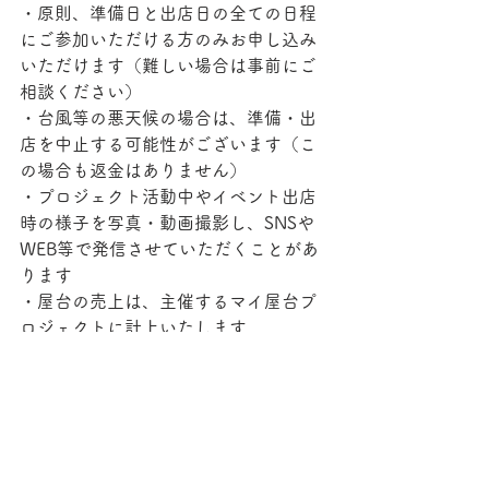
・原則、準備日と出店日の全ての日程
にご参加いただける方のみお申し込み
いただけます（難しい場合は事前にご
相談ください）
・台風等の悪天候の場合は、準備・出
店を中止する可能性がございます（こ
の場合も返金はありません）
・プロジェクト活動中やイベント出店
時の様子を写真・動画撮影し、SNSや
WEB等で発信させていただくことがあ
ります
・屋台の売上は、主催するマイ屋台プ
ロジェクトに計上いたします
・制作物の知的財産権は369 
MILOQUSに帰属します
・コラージュ作業は369 MILOQUSが
行います
・開催日の7日前（開催前の週の日曜
日）に参加人数が催行人数に達してい